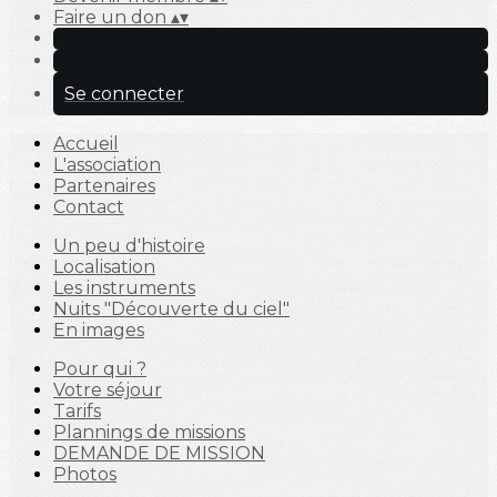
Faire un don
▴
▾
Se connecter
Accueil
L'association
Partenaires
Contact
Un peu d'histoire
Localisation
Les instruments
Nuits "Découverte du ciel"
En images
Pour qui ?
Votre séjour
Tarifs
Plannings de missions
DEMANDE DE MISSION
Photos