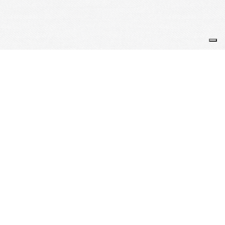
Je m'abonne à la newsletter
OK
Plan du site
Licences
Mentions légales
CGUV
Paramétrer vos cookies
Se connecter
Propulsé par AssoConnect, le logiciel des
associations Culturelles
Vos choix en matière de confidentialité