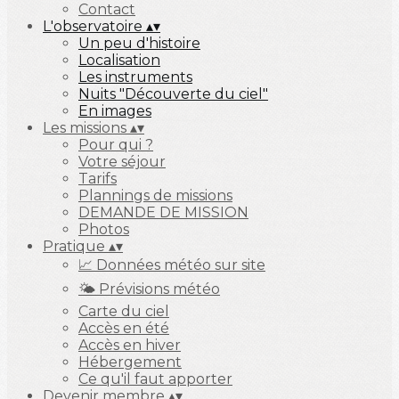
Contact
L'observatoire
▴
▾
Un peu d'histoire
Localisation
Les instruments
Nuits "Découverte du ciel"
En images
Les missions
▴
▾
Pour qui ?
Votre séjour
Tarifs
Plannings de missions
DEMANDE DE MISSION
Photos
Pratique
▴
▾
📈 Données météo sur site
🌤️ Prévisions météo
Carte du ciel
Accès en été
Accès en hiver
Hébergement
Ce qu'il faut apporter
Devenir membre
▴
▾